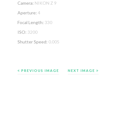
Camera:
NIKON Z 9
Aperture:
4
Focal Length:
330
ISO:
3200
Shutter Speed:
0.005
PREVIOUS IMAGE
NEXT IMAGE