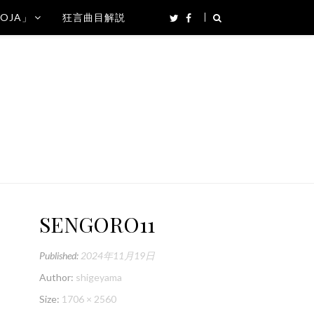
SOJA」
狂言曲目解説
SENGORO11
Published:
2024年11月19日
Author:
shigeyama
Size:
1706 × 2560