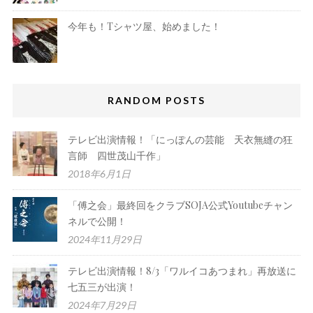
今年も！Tシャツ屋、始めました！
RANDOM POSTS
テレビ出演情報！「にっぽんの芸能 天衣無縫の狂
言師 四世茂山千作」
2018年6月1日
「傅之会」最終回をクラブSOJA公式Youtubeチャン
ネルで公開！
2024年11月29日
テレビ出演情報！8/3「ワルイコあつまれ」再放送に
七五三が出演！
2024年7月29日