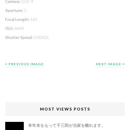
Camera:
ILCE-9
Aperture:
5
Focal Length:
161
ISO:
6400
Shutter Speed:
0.00625
PREVIOUS IMAGE
NEXT IMAGE
MOST VIEWS POSTS
本年末をもって千三郎が当家を離れます。