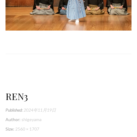
REN3
Published:
2024年11月19日
Author:
shigeyama
Size:
2560 × 1707