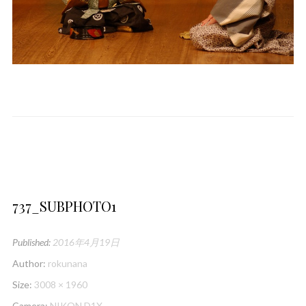
737_SUBPHOTO1
Published:
2016年4月19日
Author:
rokunana
Size:
3008 × 1960
Camera:
NIKON D1X