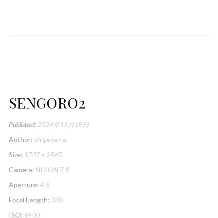
SENGORO2
Published:
2024年11月19日
Author:
shigeyama
Size:
1707 × 2560
Camera:
NIKON Z 9
Aperture:
4.5
Focal Length:
330
ISO:
6400